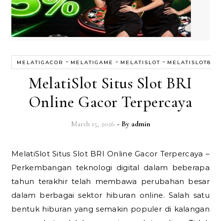
-
-
-
MELATIGACOR
MELATIGAME
MELATISLOT
MELATISLOT88
MelatiSlot Situs Slot BRI
Online Gacor Terpercaya
March 15, 2026
- By
admin
MelatiSlot Situs Slot BRI Online Gacor Terpercaya –
Perkembangan teknologi digital dalam beberapa
tahun terakhir telah membawa perubahan besar
dalam berbagai sektor hiburan online. Salah satu
bentuk hiburan yang semakin populer di kalangan