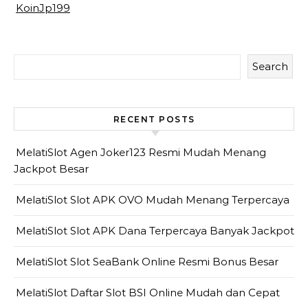
KoinJp199
Search
RECENT POSTS
MelatiSlot Agen Joker123 Resmi Mudah Menang
Jackpot Besar
MelatiSlot Slot APK OVO Mudah Menang Terpercaya
MelatiSlot Slot APK Dana Terpercaya Banyak Jackpot
MelatiSlot Slot SeaBank Online Resmi Bonus Besar
MelatiSlot Daftar Slot BSI Online Mudah dan Cepat