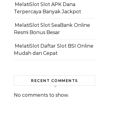
MelatiSlot Slot APK Dana
Terpercaya Banyak Jackpot
MelatiSlot Slot SeaBank Online
Resmi Bonus Besar
MelatiSlot Daftar Slot BSI Online
Mudah dan Cepat
RECENT COMMENTS
No comments to show.