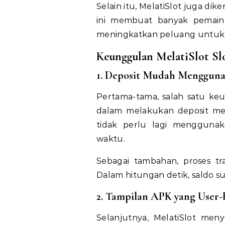
Selain itu, MelatiSlot juga di
ini membuat banyak pemain 
meningkatkan peluang untuk
Keunggulan MelatiSlot S
1. Deposit Mudah Menggun
Pertama-tama, salah satu ke
dalam melakukan deposit m
tidak perlu lagi mengguna
waktu.
Sebagai tambahan, proses tr
Dalam hitungan detik, saldo s
2. Tampilan APK yang User-
Selanjutnya, MelatiSlot men