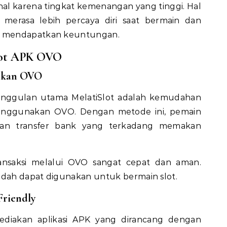
kenal karena tingkat kemenangan yang tinggi. Hal
merasa lebih percaya diri saat bermain dan
 mendapatkan keuntungan.
lot APK OVO
akan OVO
unggulan utama MelatiSlot adalah kemudahan
enggunakan OVO. Dengan metode ini, pemain
kan transfer bank yang terkadang memakan
ansaksi melalui OVO sangat cepat dan aman.
udah dapat digunakan untuk bermain slot.
Friendly
yediakan aplikasi APK yang dirancang dengan