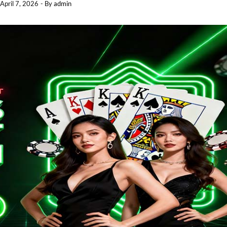
April 7, 2026
- By
admin