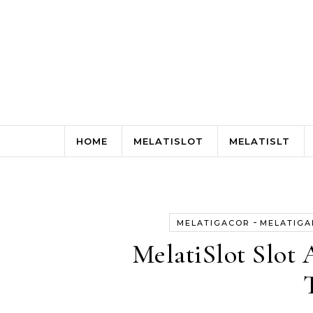
Skip to content
HOME
MELATISLOT
MELATISLT
-
MELATIGACOR
MELATIGA
MelatiSlot Slo