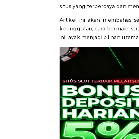
situs yang terpercaya dan me
Artikel ini akan membahas se
keunggulan, cara bermain, st
ini layak menjadi pilihan utama 