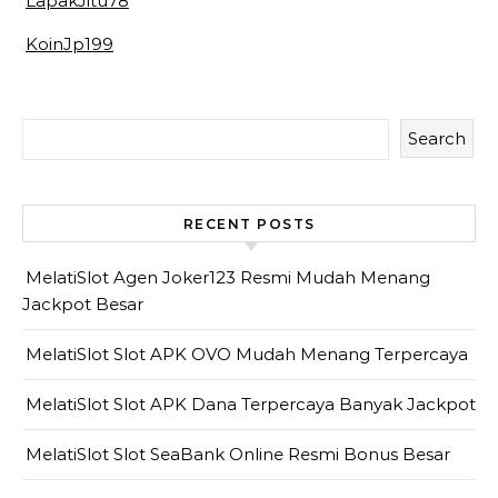
LapakJitu78
KoinJp199
Search
RECENT POSTS
MelatiSlot Agen Joker123 Resmi Mudah Menang
Jackpot Besar
MelatiSlot Slot APK OVO Mudah Menang Terpercaya
MelatiSlot Slot APK Dana Terpercaya Banyak Jackpot
MelatiSlot Slot SeaBank Online Resmi Bonus Besar