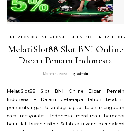
-
-
-
MELATIGACOR
MELATIGAME
MELATISLOT
MELATISLOT88
MelatiSlot88 Slot BNI Online
Dicari Pemain Indonesia
March 5, 2026
- By
admin
MelatiSlot88 Slot BNI Online Dicari Pemain
Indonesia – Dalam beberapa tahun terakhir,
perkembangan teknologi digital telah mengubah
cara masyarakat Indonesia menikmati berbagai
bentuk hiburan online. Salah satu yang mengalami