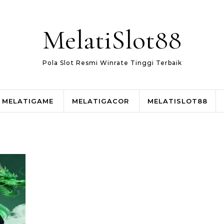
MelatiSlot88
Pola Slot Resmi Winrate Tinggi Terbaik
MELATIGAME
MELATIGACOR
MELATISLOT88