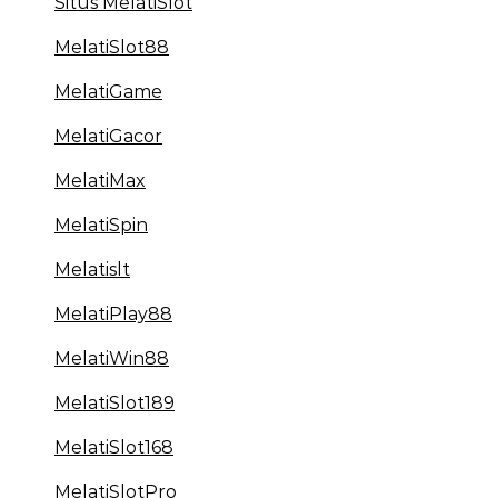
Situs MelatiSlot
MelatiSlot88
MelatiGame
MelatiGacor
MelatiMax
MelatiSpin
Melatislt
MelatiPlay88
MelatiWin88
MelatiSlot189
MelatiSlot168
MelatiSlotPro