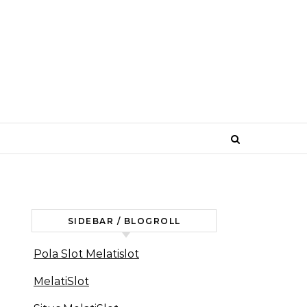
SIDEBAR / BLOGROLL
Pola Slot Melatislot
MelatiSlot