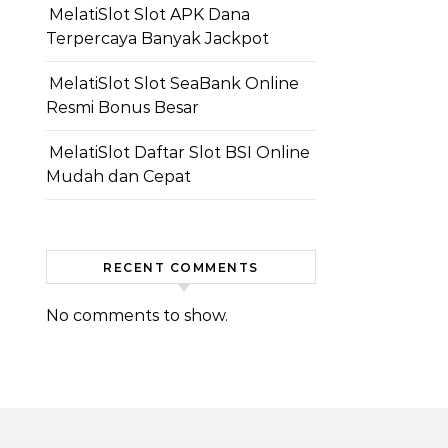
MelatiSlot Slot APK Dana
Terpercaya Banyak Jackpot
MelatiSlot Slot SeaBank Online
Resmi Bonus Besar
MelatiSlot Daftar Slot BSI Online
Mudah dan Cepat
RECENT COMMENTS
No comments to show.