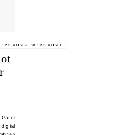
-
-
T
MELATISLOT88
MELATISLT
lot
r
igital
embawa