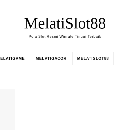
MelatiSlot88
Pola Slot Resmi Winrate Tinggi Terbaik
ELATIGAME
MELATIGACOR
MELATISLOT88