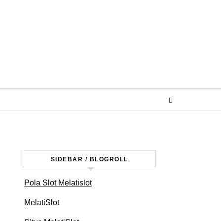
SIDEBAR / BLOGROLL
Pola Slot Melatislot
MelatiSlot