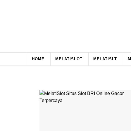
Skip to content
HOME
MELATISLOT
MELATISLT
M