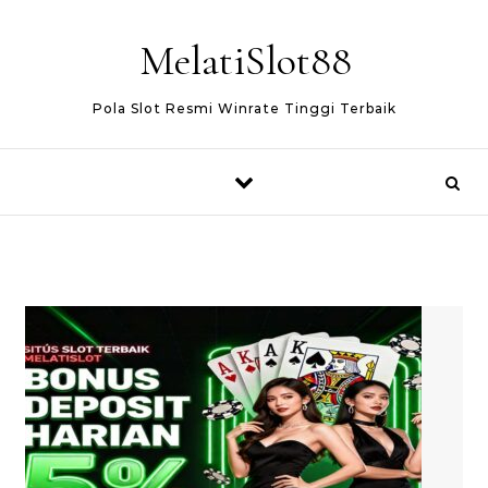
Skip to content
MelatiSlot88
Pola Slot Resmi Winrate Tinggi Terbaik